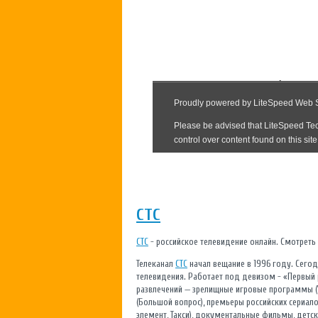
СТС
СТС
- российское телевидение онлайн. Смотреть
Телеканал
СТС
начал вещание в 1996 году. Сего
телевидения. Работает под девизом - «Первый
развлечений — зрелищные игровые программы (У
(Большой вопрос), премьеры российских сериало
элемент, Такси), документальные фильмы, детс