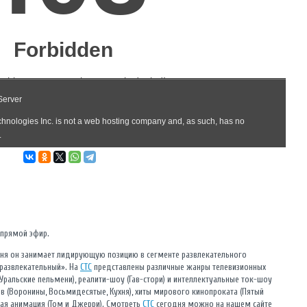
 прямой эфир.
дня он занимает лидирующую позицию в сегменте развлекательного
 развлекательный». На
СТС
представлены различные жанры телевизионных
ральские пельмени), реалити-шоу (Гав-стори) и интеллектуальные ток-шоу
в (Воронины, Восьмидесятые, Кухня), хиты мирового кинопроката (Пятый
кая анимация (Том и Джерри). Смотреть
СТС
сегодня можно на нашем сайте